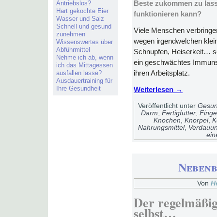
Antriebslos?
Beste zukommen zu lasse
Hart gekochte Eier
funktionieren kann?
Wasser und Salz
Schnell und gesund
Viele Menschen verbringen
zunehmen
wegen irgendwelchen klei
Wissenswertes über
Abführmittel
Schnupfen, Heiserkeit… s
Nehme ich ab, wenn
ein geschwächtes Immuns
ich das Mittagessen
ausfallen lasse?
ihren Arbeitsplatz.
Ausdauertraining für
Ihre Gesundheit
Weiterlesen
→
Veröffentlicht unter
Gesun
Darm
,
Fertigfutter
,
Finge
Knochen
,
Knorpel
,
K
Nahrungsmittel
,
Verdauu
ei
Neben
Von
H
Der regelmäßi
selbst…