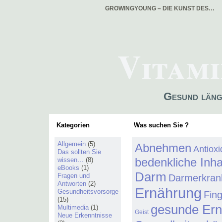
GROWINGYOUNG – DIE KUNST DES…
Vitami
Gesund läng
Kategorien
Was suchen Sie ?
Allgemein
(5)
Abnehmen
Antiox
Das sollten Sie
bedenkliche Inha
wissen…
(8)
eBooks
(1)
Darm
Fragen und
Darmerkran
Antworten
(2)
Ernährung
Gesundheitsvorsorge
Fin
(15)
gesunde Er
Multimedia
(1)
Geist
Neue Erkenntnisse