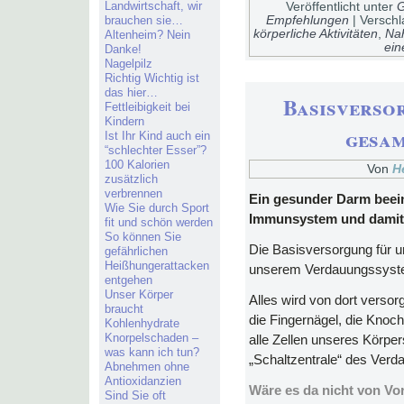
Landwirtschaft, wir
Veröffentlicht unter
G
brauchen sie…
Empfehlungen
|
Verschl
körperliche Aktivitäten
,
Na
Altenheim? Nein
ei
Danke!
Nagelpilz
Richtig Wichtig ist
das hier…
Basisverso
Fettleibigkeit bei
Kindern
gesa
Ist Ihr Kind auch ein
“schlechter Esser”?
100 Kalorien
Von
H
zusätzlich
verbrennen
Ein gesunder Darm beei
Wie Sie durch Sport
Immunsystem und damit 
fit und schön werden
So können Sie
Die Basisversorgung für u
gefährlichen
Heißhungerattacken
unserem Verdauungssyst
entgehen
Unser Körper
Alles wird von dort versor
braucht
die Fingernägel, die Kno
Kohlenhydrate
Knorpelschaden –
alle Zellen unseres Körpe
was kann ich tun?
„Schaltzentrale“ des Ver
Abnehmen ohne
Antioxidanzien
Wäre es da nicht von Vo
Sind Sie oft