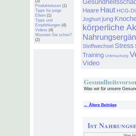
Gesundheitsschä
(3)
Produktwissen
(1)
Haut
Haare
HCG-Di
Tipps für junge
Eltern
(1)
Knoch
jung
Joghurt
Tipps und
Empfehlungen
(4)
körperliche Ak
Videos
(4)
Wussten Sie schon?
Nahrungsergä
(2)
Stress
Stoffwechsel
V
Training
Untersuchung
Video
Gesundheitsvorso
Was wir für unsere Gesundh
←
Ältere Beiträge
Ist Nahrungs
Von
H