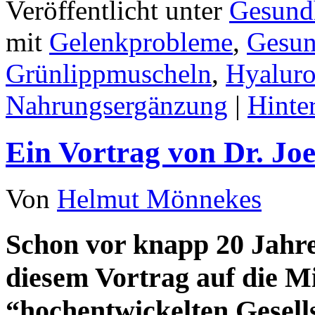
Veröffentlicht unter
Gesundh
mit
Gelenkprobleme
,
Gesun
Grünlippmuscheln
,
Hyaluro
Nahrungsergänzung
|
Hinte
Ein Vortrag von Dr. Joe
Von
Helmut Mönnekes
Schon vor knapp 20 Jahre
diesem Vortrag auf die Mi
“hochentwickelten Gesell