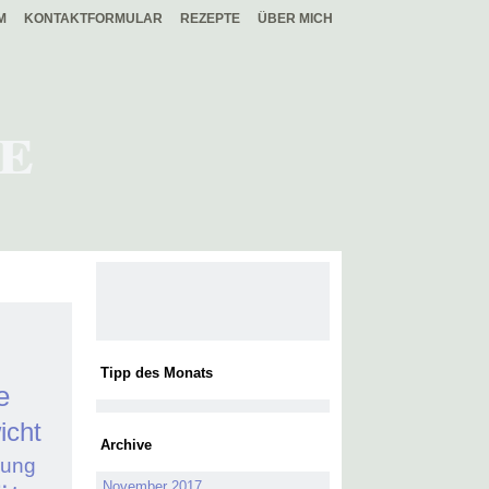
M
KONTAKTFORMULAR
REZEPTE
ÜBER MICH
e
Tipp des Monats
e
icht
Archive
jung
November 2017