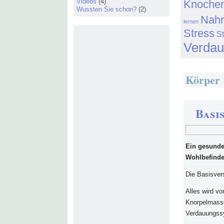
Videos
(4)
Knoche
Wussten Sie schon?
(2)
Nahr
lernen
Stress
S
Verda
Körper
Basi
Ein gesunde
Wohlbefinde
Die Basisver
Alles wird vo
Knorpelmasse
Verdauungssy