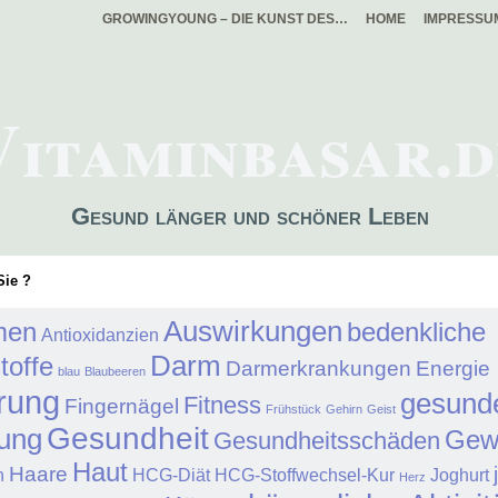
GROWINGYOUNG – DIE KUNST DES…
HOME
IMPRESSU
Vitaminbasar.d
Gesund länger und schöner Leben
ie ?
Auswirkungen
men
bedenkliche
Antioxidanzien
Darm
toffe
Darmerkrankungen
Energie
blau
Blaubeeren
rung
gesund
Fitness
Fingernägel
Frühstück
Gehirn
Geist
Gesundheit
ung
Gew
Gesundheitsschäden
Haut
Haare
n
HCG-Diät
HCG-Stoffwechsel-Kur
Joghurt
Herz