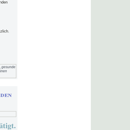
unden
zlich.
,
gesunde
einen
 den
tigt.