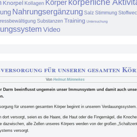
körperliche Aktivi
Körper
n
Knorpel
Kollagen
Nahrungsergänzung
ung
Salz
Stimmung
Stoffwec
Training
tressbewältigung
Substanzen
Untersuchung
uungssystem
Video
sversorgung für unseren gesamten Kör
Von
Helmut Mönnekes
r Darm beeinflusst ungemein unser Immunsystem und damit auch unse
n.
sorgung für unseren gesamten Körper beginnt in unserem Verdauungssystem.
n dort versorgt, seien es die Haare, die Haut oder die Fingernägel, die Knoche
 dazwischen, alle Zellen unseres Körpers werden von der großen „Schaltzent
stems versorgt.