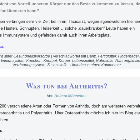
nicht von Vorteil unserem Körper nur das Beste zukommen zu lassen, da
 funktionieren kann?
n verbringen sehr viel Zeit bei ihrem Hausarzt, wegen irgendwelchen kleiner
e Husten, Schnupfen, Heiserkeit… solche „dauerkranken“ Leute haben ein
 Immunsystem und gefährden damit auch ihren Arbeitsplatz.
→
ht unter
Gesundheitsvorsorge
|
Verschlagwortet mit
Darm
,
Fertigfutter
,
Fingernägel
,
Immunsystem
,
Knochen
,
Knorpel
,
Körper
,
Lebensmittel
,
Nährstoffe
,
Nahrungsmitte
Verdauungssystem
,
Zusatzstoffe
|
Hinterlasse einen Kommentar
Was tun bei Arthritis?
Von
Helmut Mönnekes
200 verschiedene Arten oder Formen von Arthritis, doch am weitesten verbreit
steoarthritis und Polyarthritis. Über Osteoarthritis möchte ich hier im Blog et
hten.
is