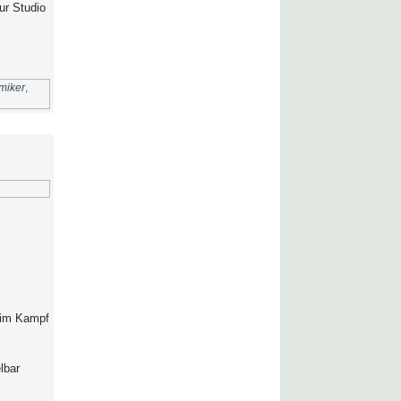
ur Studio
miker
,
r im Kampf
lbar