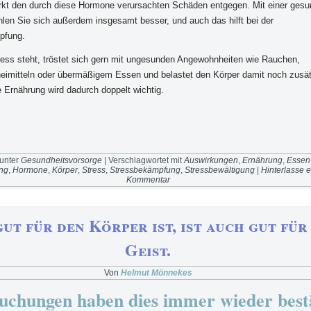
rkt den durch diese Hormone verursachten Schäden entgegen. Mit einer ges
hlen Sie sich außerdem insgesamt besser, und auch das hilft bei der
pfung.
ress steht, tröstet sich gern mit ungesunden Angewohnheiten wie Rauchen,
neimitteln oder übermäßigem Essen und belastet den Körper damit noch zusät
 Ernährung wird dadurch doppelt wichtig.
 unter
Gesundheitsvorsorge
|
Verschlagwortet mit
Auswirkungen
,
Ernährung
,
Essen
ng
,
Hormone
,
Körper
,
Stress
,
Stressbekämpfung
,
Stressbewältigung
|
Hinterlasse 
Kommentar
ut für den Körper ist, ist auch gut für
Geist.
Von
Helmut Mönnekes
uchungen haben dies immer wieder bestä