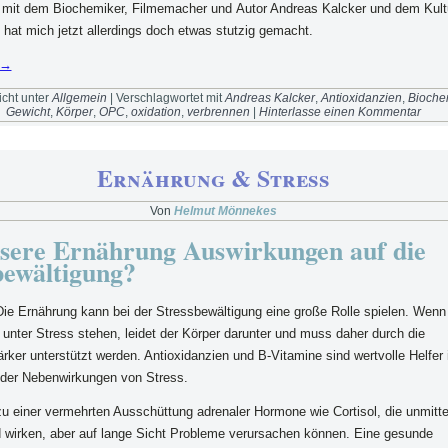
w mit dem Biochemiker, Filmemacher und Autor Andreas Kalcker und dem Kult
hat mich jetzt allerdings doch etwas stutzig gemacht.
→
icht unter
Allgemein
|
Verschlagwortet mit
Andreas Kalcker
,
Antioxidanzien
,
Bioche
Gewicht
,
Körper
,
OPC
,
oxidation
,
verbrennen
|
Hinterlasse einen Kommentar
Ernährung & Stress
Von
Helmut Mönnekes
sere Ernährung Auswirkungen auf die
bewältigung?
ie Ernährung kann bei der Stressbewältigung eine große Rolle spielen. Wenn
 unter Stress stehen, leidet der Körper darunter und muss daher durch die
rker unterstützt werden. Antioxidanzien und B-Vitamine sind wertvolle Helfe
 der Nebenwirkungen von Stress.
zu einer vermehrten Ausschüttung adrenaler Hormone wie Cortisol, die unmitte
d wirken, aber auf lange Sicht Probleme verursachen können. Eine gesunde