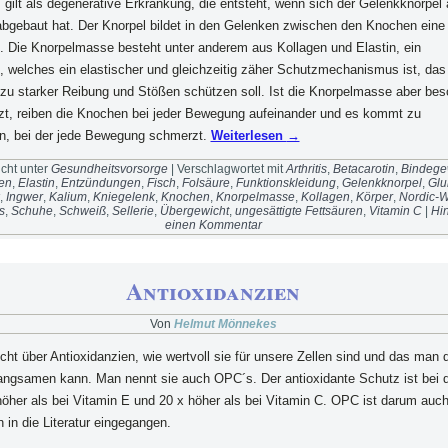
s gilt als degenerative Erkrankung, die entsteht, wenn sich der Gelenkknorpel
abgebaut hat. Der Knorpel bildet in den Gelenken zwischen den Knochen eine 
t. Die Knorpelmasse besteht unter anderem aus Kollagen und Elastin, ein
 welches ein elastischer und gleichzeitig zäher Schutzmechanismus ist, das
zu starker Reibung und Stößen schützen soll. Ist die Knorpelmasse aber bes
zt, reiben die Knochen bei jeder Bewegung aufeinander und es kommt zu
, bei der jede Bewegung schmerzt.
Weiterlesen
→
icht unter
Gesundheitsvorsorge
|
Verschlagwortet mit
Arthritis
,
Betacarotin
,
Bindeg
en
,
Elastin
,
Entzündungen
,
Fisch
,
Folsäure
,
Funktionskleidung
,
Gelenkknorpel
,
Glu
,
Ingwer
,
Kalium
,
Kniegelenk
,
Knochen
,
Knorpelmasse
,
Kollagen
,
Körper
,
Nordic-W
s
,
Schuhe
,
Schweiß
,
Sellerie
,
Übergewicht
,
ungesättigte Fettsäuren
,
Vitamin C
|
Hin
einen Kommentar
Antioxidanzien
Von
Helmut Mönnekes
icht über Antioxidanzien, wie wertvoll sie für unsere Zellen sind und das man 
langsamen kann. Man nennt sie auch OPC´s. Der antioxidante Schutz ist bei 
her als bei Vitamin E und 20 x höher als bei Vitamin C. OPC ist darum auch 
 in die Literatur eingegangen.