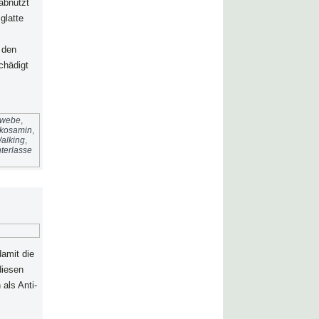
 abnutzt
glatte
 den
chädigt
ewebe
,
kosamin
,
alking
,
terlasse
damit die
diesen
als Anti-