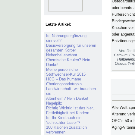
Osteoarthriti
oder bereits 
Pufferschich
Bindegewebe,
Letzte Artikel:
Knochen vor 
oder abgenut
Ist Nahrungsergänzung
sinnvoll?
Entzündungen
Basisversorgung für unseren
gesamten Körper
Veröffentl
Nebenbei erwähnt…
Calcium
,
Eis
Hüftgelenk
Chemische Keulen? Nein
Osteoarthriti
Danke!
Meine persönliche
Stoffwechsel-Kur 2015
HCG – Das humane
Choriongonadotropin
Landwirtschaft, wir brauchen
sie…
Altenheim? Nein Danke!
Nagelpilz
Alle Welt spr
Richtig Wichtig ist das hier…
Fettleibigkeit bei Kindern
Alterung ver
Ist Ihr Kind auch ein
OPC´s 50 x hö
“schlechter Esser”?
100 Kalorien zusätzlich
Aging-Vitamin
verbrennen