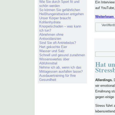
Wie Sie durch Sport fit und
Ein Intervie
schön werden
auf YouTube, 
So können Sie gefährlichen
Heißhungerattacken entgehen
Weiterlesen
Unser Körper braucht
Kohlenhydrate
Veröffentl
Knorpelschaden – was kann
ich tun?
Abnehmen ohne
Antioxidanzien
Sind Sie oft Antriebslos?
Hart gekochte Eier
Wasser und Salz
Schnell und gesund zunehmen
Wissenswertes über
Hat un
Abführmittel
Stress
Nehme ich ab, wenn ich das
Mittagessen ausfallen lasse?
Ausdauertraining für Ihre
Gesundheit
Allerdings.
D
wir emotional
Ernährung stä
gegen einige
Stress führt 
lebensretten