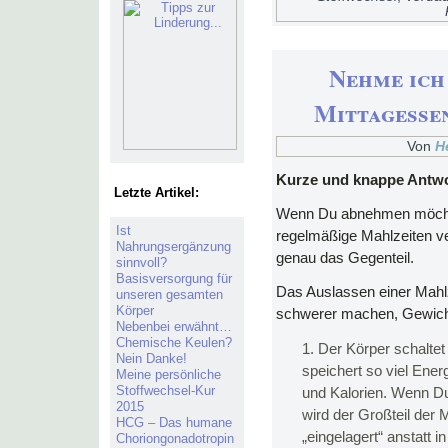
Nehme ich 
Mittagessen
Von
H
Kurze und knappe Antwo
Letzte Artikel:
Wenn Du abnehmen möchtes
Ist
regelmäßige Mahlzeiten ve
Nahrungsergänzung
genau das Gegenteil.
sinnvoll?
Basisversorgung für
Das Auslassen einer Mahlz
unseren gesamten
Körper
schwerer machen, Gewicht
Nebenbei erwähnt…
Chemische Keulen?
Der Körper schalte
Nein Danke!
speichert so viel Ener
Meine persönliche
Stoffwechsel-Kur
und Kalorien. Wenn Du
2015
wird der Großteil der M
HCG – Das humane
„eingelagert“ anstatt 
Choriongonadotropin