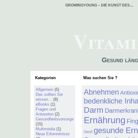
GROWINGYOUNG – DIE KUNST DES…
Vitami
Gesund läng
Kategorien
Was suchen Sie ?
Allgemein
(5)
Abnehmen
Antiox
Das sollten Sie
bedenkliche Inha
wissen…
(8)
eBooks
(1)
Darm
Fragen und
Darmerkran
Antworten
(2)
Ernährung
Gesundheitsvorsorge
Fin
(15)
gesunde Er
Multimedia
(1)
Geist
Neue Erkenntnisse