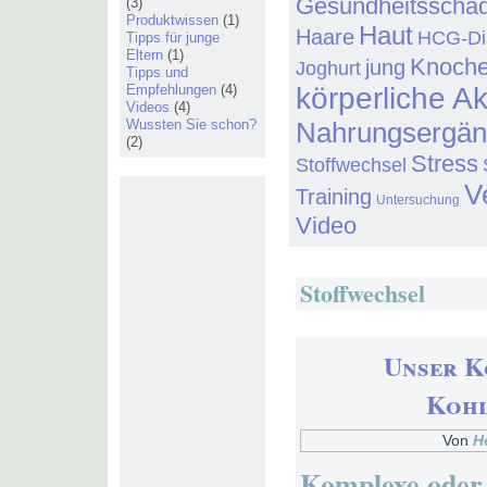
Gesundheitsschä
(3)
Produktwissen
(1)
Haut
Haare
HCG-Di
Tipps für junge
Eltern
(1)
Knoch
jung
Joghurt
Tipps und
Empfehlungen
(4)
körperliche Ak
Videos
(4)
Wussten Sie schon?
Nahrungsergä
(2)
Stress
Stoffwechsel
V
Training
Untersuchung
Video
Stoffwechsel
Unser K
Kohl
Von
H
Komplexe oder 