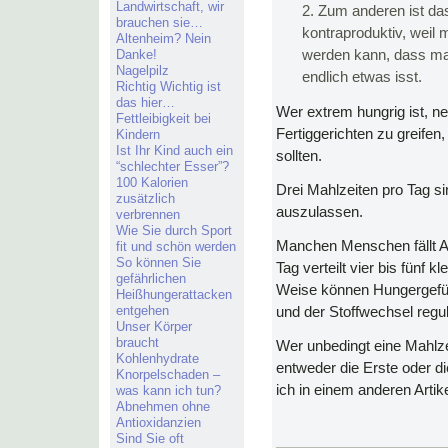
Landwirtschaft, wir
Zum anderen ist da
brauchen sie…
kontraproduktiv, weil 
Altenheim? Nein
Danke!
werden kann, dass man
Nagelpilz
endlich etwas isst.
Richtig Wichtig ist
das hier…
Wer extrem hungrig ist, n
Fettleibigkeit bei
Fertiggerichten zu greifen
Kindern
Ist Ihr Kind auch ein
sollten.
“schlechter Esser”?
100 Kalorien
Drei Mahlzeiten pro Tag si
zusätzlich
auszulassen.
verbrennen
Wie Sie durch Sport
Manchen Menschen fällt A
fit und schön werden
So können Sie
Tag verteilt vier bis fünf 
gefährlichen
Weise können Hungergefühl
Heißhungerattacken
entgehen
und der Stoffwechsel regul
Unser Körper
braucht
Wer unbedingt eine Mahlze
Kohlenhydrate
entweder die Erste oder d
Knorpelschaden –
ich in einem anderen Arti
was kann ich tun?
Abnehmen ohne
Antioxidanzien
Sind Sie oft