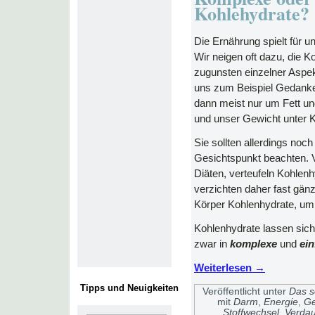
Kohlehydrate?
Die Ernährung spielt für 
Wir neigen oft dazu, die K
zugunsten einzelner Aspe
uns zum Beispiel Gedank
dann meist nur um Fett und
und unser Gewicht unter K
Sie sollten allerdings noc
Gesichtspunkt beachten. 
Diäten, verteufeln Kohlen
verzichten daher fast gänz
Körper Kohlenhydrate, um
Kohlenhydrate lassen sich 
zwar in
komplexe
und
ei
Weiterlesen
→
Tipps und Neuigkeiten
Veröffentlicht unter
Das so
mit
Darm
,
Energie
,
Ge
Stoffwechsel
,
Verda