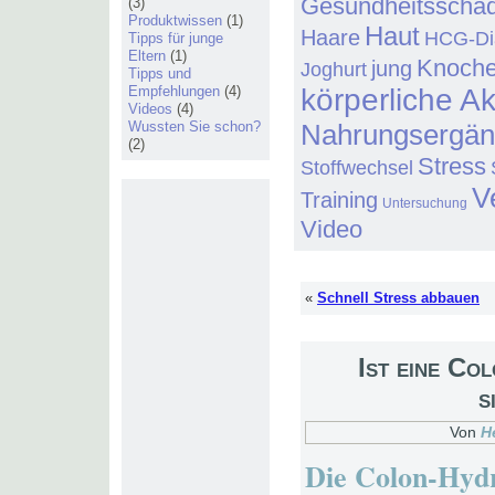
Gesundheitsschä
(3)
Produktwissen
(1)
Haut
Haare
HCG-Di
Tipps für junge
Eltern
(1)
Knoch
jung
Joghurt
Tipps und
Empfehlungen
(4)
körperliche Ak
Videos
(4)
Wussten Sie schon?
Nahrungsergä
(2)
Stress
Stoffwechsel
V
Training
Untersuchung
Video
«
Schnell Stress abbauen
Ist eine Co
s
Von
H
Die Colon-Hy