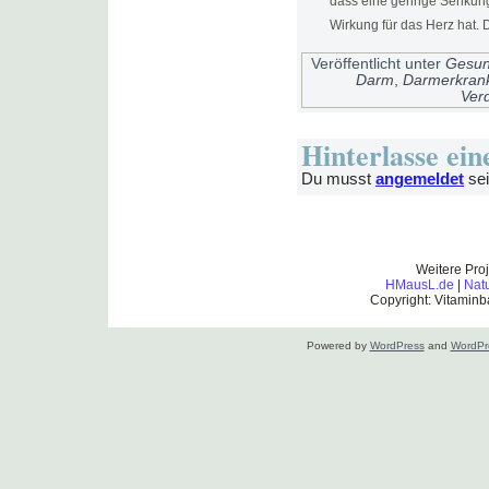
dass eine geringe Senkung
Wirkung für das Herz hat. Di
Veröffentlicht unter
Gesun
Darm
,
Darmerkran
Ver
Hinterlasse ei
Du musst
angemeldet
sei
Weitere Pro
HMausL.de
|
Nat
Copyright: Vitaminb
Powered by
WordPress
and
WordPr