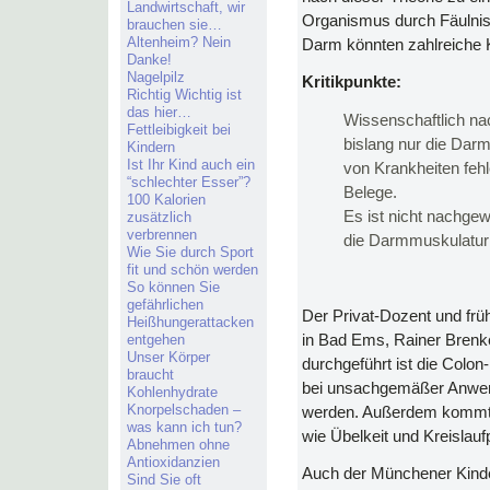
Landwirtschaft, wir
Organismus durch Fäulniss
brauchen sie…
Altenheim? Nein
Darm könnten zahlreiche 
Danke!
Nagelpilz
Kritikpunkte:
Richtig Wichtig ist
das hier…
Wissenschaftlich na
Fettleibigkeit bei
bislang nur die Darm
Kindern
Ist Ihr Kind auch ein
von Krankheiten feh
“schlechter Esser”?
Belege.
100 Kalorien
Es ist nicht nachge
zusätzlich
verbrennen
die Darmmuskulatur t
Wie Sie durch Sport
fit und schön werden
So können Sie
gefährlichen
Der Privat-Dozent und früh
Heißhungerattacken
entgehen
in Bad Ems, Rainer Brenke
Unser Körper
durchgeführt ist die Colon
braucht
bei unsachgemäßer Anwen
Kohlenhydrate
Knorpelschaden –
werden. Außerdem kommt 
was kann ich tun?
wie Übelkeit und Kreislau
Abnehmen ohne
Antioxidanzien
Auch der Münchener Kinder
Sind Sie oft