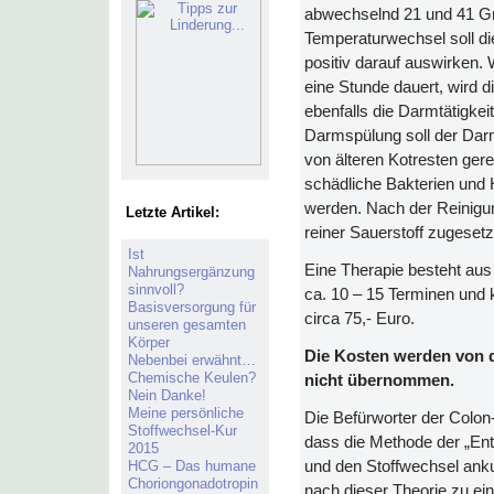
abwechselnd 21 und 41 Gra
Temperaturwechsel soll di
positiv darauf auswirken.
eine Stunde dauert, wird 
ebenfalls die Darmtätigkeit 
Darmspülung soll der Darm
von älteren Kotresten gere
schädliche Bakterien und 
werden. Nach der Reinig
Letzte Artikel:
reiner Sauerstoff zugesetz
Ist
Eine Therapie besteht aus
Nahrungsergänzung
sinnvoll?
ca. 10 – 15 Terminen und 
Basisversorgung für
circa 75,- Euro.
unseren gesamten
Körper
Die Kosten werden von 
Nebenbei erwähnt…
Chemische Keulen?
nicht übernommen.
Nein Danke!
Meine persönliche
Die Befürworter der Colo
Stoffwechsel-Kur
dass die Methode der „Ent
2015
HCG – Das humane
und den Stoffwechsel anku
Choriongonadotropin
nach dieser Theorie zu ei