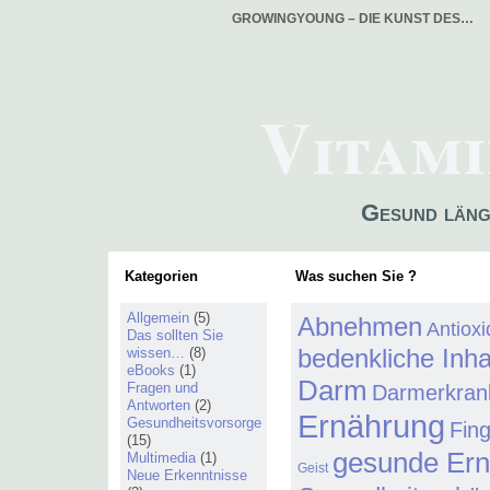
GROWINGYOUNG – DIE KUNST DES…
Vitami
Gesund läng
Kategorien
Was suchen Sie ?
Allgemein
(5)
Abnehmen
Antiox
Das sollten Sie
bedenkliche Inha
wissen…
(8)
eBooks
(1)
Darm
Fragen und
Darmerkran
Antworten
(2)
Ernährung
Gesundheitsvorsorge
Fin
(15)
gesunde Er
Multimedia
(1)
Geist
Neue Erkenntnisse