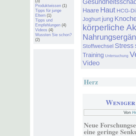
Gesundheitsschä
(3)
Produktwissen
(1)
Haut
Haare
HCG-Di
Tipps für junge
Eltern
(1)
Knoch
jung
Joghurt
Tipps und
Empfehlungen
(4)
körperliche Ak
Videos
(4)
Wussten Sie schon?
Nahrungsergä
(2)
Stress
Stoffwechsel
V
Training
Untersuchung
Video
Herz
Weniger
Von
H
Neue Forschungser
eine geringe Senk