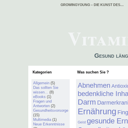
GROWINGYOUNG – DIE KUNST DES…
Vitami
Gesund läng
Kategorien
Was suchen Sie ?
Allgemein
(5)
Abnehmen
Antiox
Das sollten Sie
bedenkliche Inha
wissen…
(8)
eBooks
(1)
Darm
Fragen und
Darmerkran
Antworten
(2)
Ernährung
Gesundheitsvorsorge
Fin
(15)
gesunde Er
Multimedia
(1)
Geist
Neue Erkenntnisse