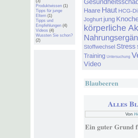
Gesundheitsschä
(3)
Produktwissen
(1)
Haut
Haare
HCG-Di
Tipps für junge
Eltern
(1)
Knoch
jung
Joghurt
Tipps und
Empfehlungen
(4)
körperliche Ak
Videos
(4)
Wussten Sie schon?
Nahrungsergä
(2)
Stress
Stoffwechsel
V
Training
Untersuchung
Video
Blaubeeren
Alles Bl
Von
H
Ein guter Grund f