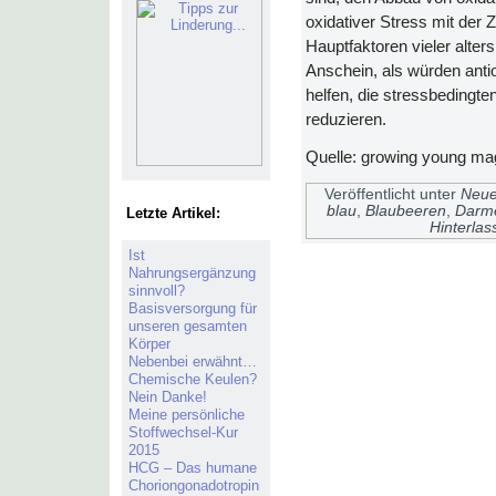
oxidativer Stress mit der Ze
Hauptfaktoren vieler alter
Anschein, als würden anti
helfen, die stressbedingt
reduzieren.
Quelle: growing young ma
Veröffentlicht unter
Neue
blau
,
Blaubeeren
,
Darm
Letzte Artikel:
Hinterla
Ist
Nahrungsergänzung
sinnvoll?
Basisversorgung für
unseren gesamten
Körper
Nebenbei erwähnt…
Chemische Keulen?
Nein Danke!
Meine persönliche
Stoffwechsel-Kur
2015
HCG – Das humane
Choriongonadotropin