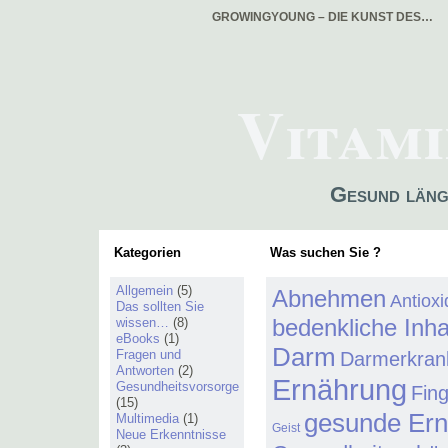
GROWINGYOUNG – DIE KUNST DES…
Vitami
Gesund läng
Kategorien
Was suchen Sie ?
Allgemein
(5)
Abnehmen
Antiox
Das sollten Sie
bedenkliche Inha
wissen…
(8)
eBooks
(1)
Darm
Fragen und
Darmerkran
Antworten
(2)
Ernährung
Gesundheitsvorsorge
Fin
(15)
gesunde Er
Multimedia
(1)
Geist
Neue Erkenntnisse