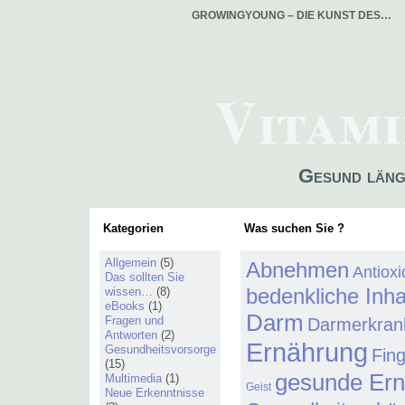
GROWINGYOUNG – DIE KUNST DES…
Vitami
Gesund läng
Kategorien
Was suchen Sie ?
Allgemein
(5)
Abnehmen
Antiox
Das sollten Sie
bedenkliche Inha
wissen…
(8)
eBooks
(1)
Darm
Fragen und
Darmerkran
Antworten
(2)
Ernährung
Gesundheitsvorsorge
Fin
(15)
gesunde Er
Multimedia
(1)
Geist
Neue Erkenntnisse