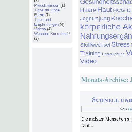
Gesundheitsschä
(3)
Produktwissen
(1)
Haut
Haare
HCG-Di
Tipps für junge
Eltern
(1)
Knoch
jung
Joghurt
Tipps und
Empfehlungen
(4)
körperliche Ak
Videos
(4)
Wussten Sie schon?
Nahrungsergä
(2)
Stress
Stoffwechsel
V
Training
Untersuchung
Video
Monats-Archive:
Schnell un
Von
H
Die meisten Menschen sin
Diät…