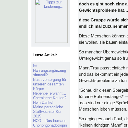
doch es gibt noch eine 
Gewichtsprobleme hat
diese Gruppe würde sich
endlich mal zuzunehmen
Diese Menschen können es
sie wollen, sie bauen einf
So mancher Übergewichtige
Letzte Artikel:
Untergewicht genau so fr
Ist
Mann/Frau passt einfach ni
Nahrungsergänzung
und das bekommt ein jeder
sinnvoll?
Basisversorgung für
Gewichtsprobleme zu tun
unseren gesamten
Körper
“Schau dir diesen Spargel
Nebenbei erwähnt…
für eine Bohnenstange?” – 
Chemische Keulen?
Nein Danke!
das sind nur einige Sprüc
Meine persönliche
Menschen leben müssen.
Stoffwechsel-Kur
2015
So erging es auch Paul, d
HCG – Das humane
“keinen richtigen Mann” erb
Choriongonadotropin