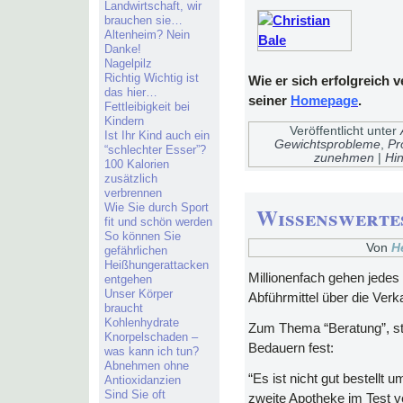
Landwirtschaft, wir
brauchen sie…
Altenheim? Nein
Danke!
Nagelpilz
Richtig Wichtig ist
Wie er sich erfolgreich v
das hier…
seiner
Homepage
.
Fettleibigkeit bei
Kindern
Veröffentlicht unter
Ist Ihr Kind auch ein
Gewichtsprobleme
,
Pr
“schlechter Esser”?
zunehmen
|
Hi
100 Kalorien
zusätzlich
verbrennen
Wie Sie durch Sport
Wissenswerte
fit und schön werden
So können Sie
Von
H
gefährlichen
Heißhungerattacken
Millionenfach gehen jedes 
entgehen
Unser Körper
Abführmittel über die Ver
braucht
Kohlenhydrate
Zum Thema “Beratung”, stel
Knorpelschaden –
Bedauern fest:
was kann ich tun?
Abnehmen ohne
“Es ist nicht gut bestellt
Antioxidanzien
Sind Sie oft
zweite Apotheke im Test v